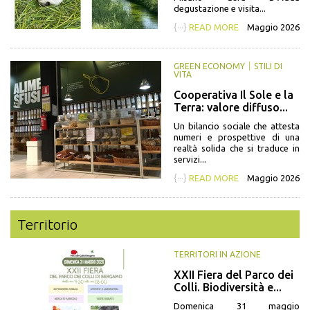
degustazione e visita...
{···}
READ MORE
Maggio 2026
GREEN ECONOMY
STILI DI
VITA
Cooperativa Il Sole e la
Terra: valore diffuso...
Un bilancio sociale che attesta
numeri e prospettive di una
realtà solida che si traduce in
servizi...
{···}
READ MORE
Maggio 2026
Territorio
TERRITORI IN AZIONE
XXII Fiera del Parco dei
Colli. Biodiversità e...
Domenica 31 maggio