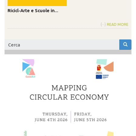
Ricicl-Arte e Scuole in...
{···}
READ MORE
Form
di
Cerca
ricerca