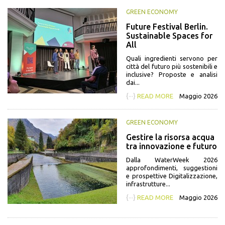
GREEN ECONOMY
Future Festival Berlin.
Sustainable Spaces for
All
Quali ingredienti servono per
città del futuro più sostenibili e
inclusive? Proposte e analisi
dai...
{···}
READ MORE
Maggio 2026
GREEN ECONOMY
Gestire la risorsa acqua
tra innovazione e futuro
Dalla WaterWeek 2026
approfondimenti, suggestioni
e prospettive Digitalizzazione,
infrastrutture...
{···}
READ MORE
Maggio 2026