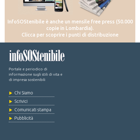
InfoSOStenibile è anche un mensile free press (50.000
copie in Lombardia).
Clicca per scoprire i punti di distribuzione
Portale e periodico di
informazione sugli stili di vita e
di impresa sostenibili
Chi Siamo
Scrivici
Comunicati stampa
Pubblicità