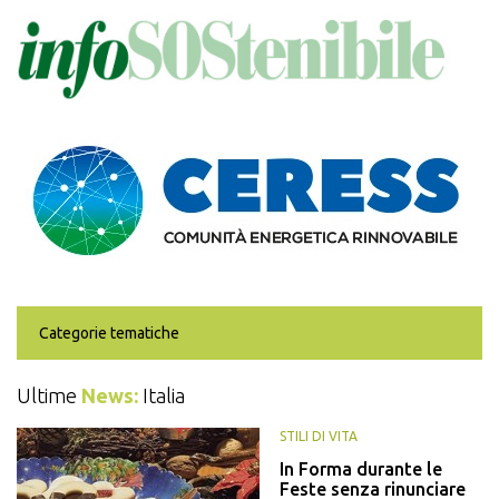
Salta
al
contenuto
principale
Categorie tematiche
Ultime
News:
Italia
STILI DI VITA
In Forma durante le
Feste senza rinunciare