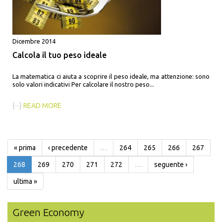
Dicembre 2014
Calcola il tuo peso ideale
La matematica ci aiuta a scoprire il peso ideale, ma attenzione: sono
solo valori indicativi Per calcolare il nostro peso...
{···}
READ MORE
« prima
‹ precedente
…
264
265
266
267
268
269
270
271
272
…
seguente ›
ultima »
Green Economy