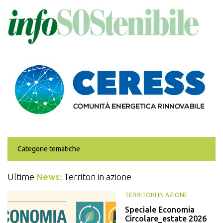
Salta
al
contenuto
principale
Categorie tematiche
Ultime
News:
Territori in azione
TERRITORI IN AZIONE
Speciale Economia
Circolare_estate 2026