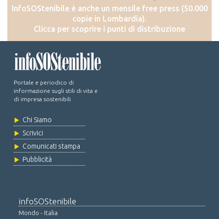
InfoSOStenibile è anche un mensile free press (50.000
copie in Lombardia).
Clicca per scoprire i punti di distribuzione
Portale e periodico di
informazione sugli stili di vita e
di impresa sostenibili
Chi Siamo
Scrivici
Comunicati stampa
Pubblicità
infoSOStenibile
Mondo - Italia