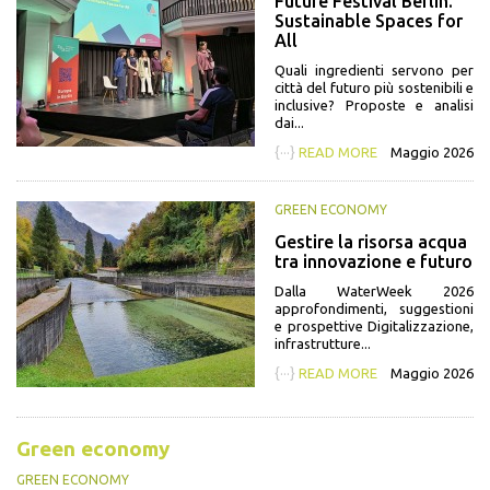
Future Festival Berlin.
Sustainable Spaces for
All
Quali ingredienti servono per
città del futuro più sostenibili e
inclusive? Proposte e analisi
dai...
{···}
READ MORE
Maggio 2026
GREEN ECONOMY
Gestire la risorsa acqua
tra innovazione e futuro
Dalla WaterWeek 2026
approfondimenti, suggestioni
e prospettive Digitalizzazione,
infrastrutture...
{···}
READ MORE
Maggio 2026
Green economy
GREEN ECONOMY