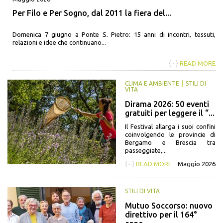
Per Filo e Per Sogno, dal 2011 la fiera del...
Domenica 7 giugno a Ponte S. Pietro: 15 anni di incontri, tessuti,
relazioni e idee che continuano...
{···}
READ MORE
CLIMA E AMBIENTE
STILI DI
VITA
Dirama 2026: 50 eventi
gratuiti per leggere il “...
Il Festival allarga i suoi confini
coinvolgendo le provincie di
Bergamo e Brescia tra
passeggiate,...
{···}
READ MORE
Maggio 2026
STILI DI VITA
Mutuo Soccorso: nuovo
direttivo per il 164°