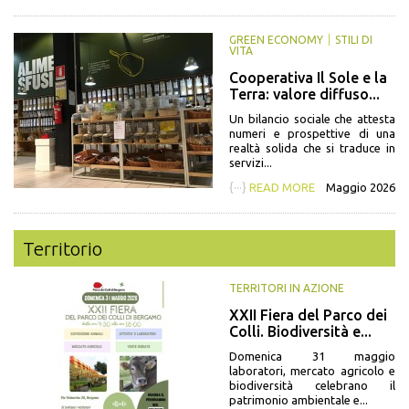
GREEN ECONOMY
STILI DI
VITA
Cooperativa Il Sole e la
Terra: valore diffuso...
Un bilancio sociale che attesta
numeri e prospettive di una
realtà solida che si traduce in
servizi...
{···}
READ MORE
Maggio 2026
Territorio
TERRITORI IN AZIONE
XXII Fiera del Parco dei
Colli. Biodiversità e...
Domenica 31 maggio
laboratori, mercato agricolo e
biodiversità celebrano il
patrimonio ambientale e...