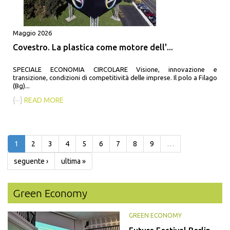
Maggio 2026
Covestro. La plastica come motore dell'...
SPECIALE ECONOMIA CIRCOLARE Visione, innovazione e
transizione, condizioni di competitività delle imprese. Il polo a Filago
(Bg)...
{···}
READ MORE
1
2
3
4
5
6
7
8
9
…
seguente ›
ultima »
Green Economy
GREEN ECONOMY