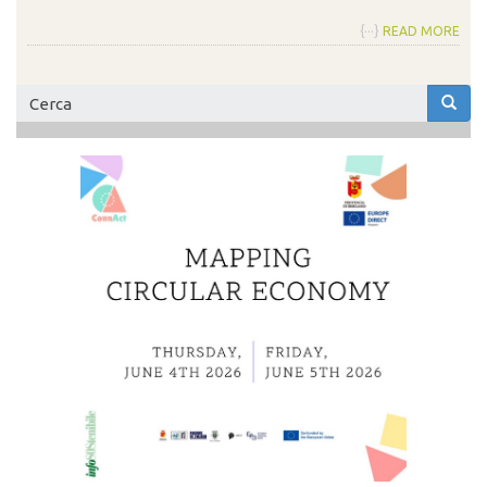
{···}
READ MORE
Form
di
Cerca
ricerca