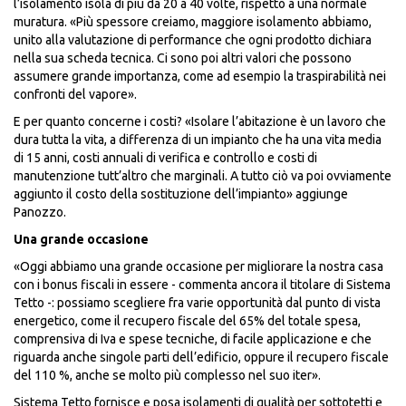
l’isolamento isola di più da 20 a 40 volte, rispetto a una normale
muratura. «Più spessore creiamo, maggiore isolamento abbiamo,
unito alla valutazione di performance che ogni prodotto dichiara
nella sua scheda tecnica. Ci sono poi altri valori che possono
assumere grande importanza, come ad esempio la traspirabilità nei
confronti del vapore».
E per quanto concerne i costi? «Isolare l’abitazione è un lavoro che
dura tutta la vita, a differenza di un impianto che ha una vita media
di 15 anni, costi annuali di verifica e controllo e costi di
manutenzione tutt’altro che marginali. A tutto ciò va poi ovviamente
aggiunto il costo della sostituzione dell’impianto» aggiunge
Panozzo.
Una grande occasione
«Oggi abbiamo una grande occasione per migliorare la nostra casa
con i bonus fiscali in essere - commenta ancora il titolare di Sistema
Tetto -: possiamo scegliere fra varie opportunità dal punto di vista
energetico, come il recupero fiscale del 65% del totale spesa,
comprensiva di Iva e spese tecniche, di facile applicazione e che
riguarda anche singole parti dell’edificio, oppure il recupero fiscale
del 110 %, anche se molto più complesso nel suo iter».
Sistema Tetto fornisce e posa isolamenti di qualità per sottotetti e