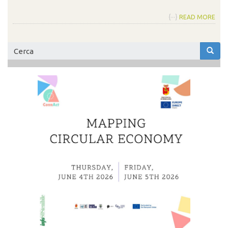
{···}
READ MORE
Form
di
Cerca
ricerca