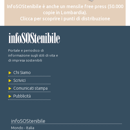
InfoSOStenibile è anche un mensile free press (50.000
copie in Lombardia).
Clicca per scoprire i punti di distribuzione
Portale e periodico di
informazione sugli stili di vita e
di impresa sostenibili
Chi Siamo
Scrivici
Comunicati stampa
Pubblicità
infoSOStenibile
Mondo - Italia