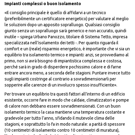
Impianti complessi o buon isolamento
«Il consiglio principale è quello di affidarvi a un tecnico
(preferibilmente un certificatore energetico) per valutare al meglio
le soluzioni dopo un apposito sopralluogo. Qualsiasi consiglio
giunto senza un sopralluogo sarà generico e non accurato, quindi
inutile – spiega Urbano Panozzo, titolare di Sistema Tetto, impresa
specializzata nell’isolamento dei tetti -. Per quanto riguarda il
comfort e un (reale) risparmio energetico, è importante che vi sia un
equilibrio tra isolamento termico e impianti: anzi, se provvediamo al
primo, non si avrà bisogno di impiantistica complessa e costosa,
perché sarà in grado di disperdere pochissimo calore e di farne
entrare ancora meno, a seconda delle stagioni. Puntare invece tutto
sugli impianti costringe al contrario a sovradimensionarli per
sopperire alle carenze di un involucro spesso insufficiente».
Per trovare un equilibrio tra questi fattori all’interno di un edificio
esistente, occorre fare in modo che caldaie, climatizzatori e pompe
di calore non debbano essere sovradimensionati. Con un buon
isolamento termico la casa mantiene una temperatura costante e
gradevole per tutto l’anno, sfidando il mutevole clima delle
stagioni, e soprattutto lo fa in modo naturale: a parità di spessore
(10 centimetri di isolamento contro 10 centimetri di muratura),