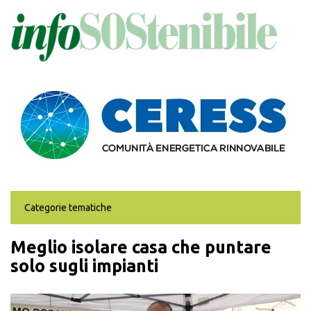
Salta
al
contenuto
principale
Categorie tematiche
Meglio isolare casa che puntare
solo sugli impianti