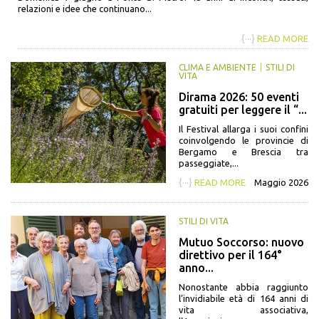
relazioni e idee che continuano...
{···}
READ MORE
CLIMA E AMBIENTE
STILI DI
VITA
Dirama 2026: 50 eventi
gratuiti per leggere il “...
Il Festival allarga i suoi confini
coinvolgendo le provincie di
Bergamo e Brescia tra
passeggiate,...
{···}
READ MORE
Maggio 2026
STILI DI VITA
Mutuo Soccorso: nuovo
direttivo per il 164°
anno...
Nonostante abbia raggiunto
l’invidiabile età di 164 anni di
vita associativa,