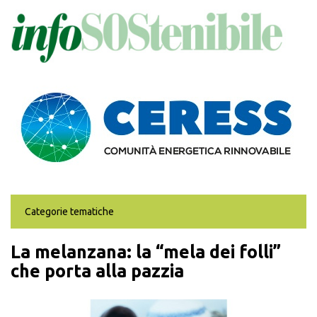
Salta
al
contenuto
principale
Categorie tematiche
La melanzana: la “mela dei folli”
che porta alla pazzia