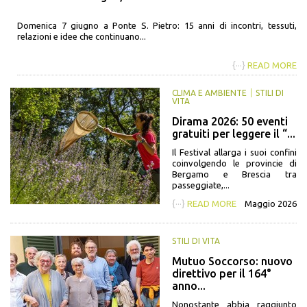
Domenica 7 giugno a Ponte S. Pietro: 15 anni di incontri, tessuti,
relazioni e idee che continuano...
{···}
READ MORE
CLIMA E AMBIENTE
STILI DI
VITA
Dirama 2026: 50 eventi
gratuiti per leggere il “...
Il Festival allarga i suoi confini
coinvolgendo le provincie di
Bergamo e Brescia tra
passeggiate,...
{···}
READ MORE
Maggio 2026
STILI DI VITA
Mutuo Soccorso: nuovo
direttivo per il 164°
anno...
Nonostante abbia raggiunto