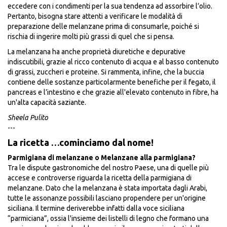
eccedere con i condimenti per la sua tendenza ad assorbire l’olio.
Pertanto, bisogna stare attenti a verificare le modalità di
preparazione delle melanzane prima di consumarle, poiché si
rischia di ingerire molti più grassi di quel che si pensa.
La melanzana ha anche proprietà diuretiche e depurative
indiscutibili, grazie al ricco contenuto di acqua e al basso contenuto
di grassi, zuccheri e proteine. Si rammenta, infine, che la buccia
contiene delle sostanze particolarmente benefiche per il fegato, il
pancreas e l’intestino e che grazie all'elevato contenuto in fibre, ha
un'alta capacità saziante.
Sheela Pulito
---
La ricetta …cominciamo dal nome!
Parmigiana di melanzane o Melanzane alla parmigiana?
Tra le dispute gastronomiche del nostro Paese, una di quelle più
accese e controverse riguarda la ricetta della parmigiana di
melanzane. Dato che la melanzana è stata importata dagli Arabi,
tutte le assonanze possibili lasciano propendere per un'origine
siciliana. Il termine deriverebbe infatti dalla voce siciliana
“parmiciana”, ossia l'insieme dei listelli di legno che formano una