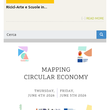
Ricicl-Arte e Scuole in...
{···}
READ MORE
Form
di
Cerca
ricerca