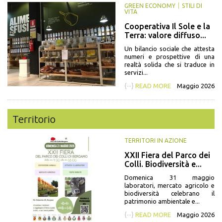
GREEN ECONOMY
STILI DI
VITA
Cooperativa Il Sole e la
Terra: valore diffuso...
Un bilancio sociale che attesta
numeri e prospettive di una
realtà solida che si traduce in
servizi...
{···}
READ MORE
Maggio 2026
Territorio
TERRITORI IN AZIONE
XXII Fiera del Parco dei
Colli. Biodiversità e...
Domenica 31 maggio
laboratori, mercato agricolo e
biodiversità celebrano il
patrimonio ambientale e...
{···}
READ MORE
Maggio 2026