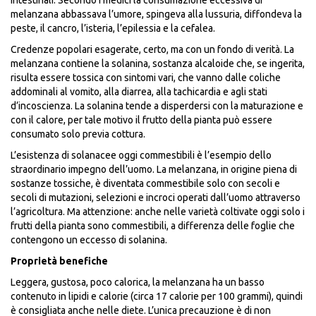
melanzana abbassava l’umore, spingeva alla lussuria, diffondeva la
peste, il cancro, l’isteria, l’epilessia e la cefalea.
Credenze popolari esagerate, certo, ma con un fondo di verità. La
melanzana contiene la solanina, sostanza alcaloide che, se ingerita,
risulta essere tossica con sintomi vari, che vanno dalle coliche
addominali al vomito, alla diarrea, alla tachicardia e agli stati
d’incoscienza. La solanina tende a disperdersi con la maturazione e
con il calore, per tale motivo il frutto della pianta può essere
consumato solo previa cottura.
L’esistenza di solanacee oggi commestibili è l’esempio dello
straordinario impegno dell’uomo. La melanzana, in origine piena di
sostanze tossiche, è diventata commestibile solo con secoli e
secoli di mutazioni, selezioni e incroci operati dall’uomo attraverso
l’agricoltura. Ma attenzione: anche nelle varietà coltivate oggi solo i
frutti della pianta sono commestibili, a differenza delle foglie che
contengono un eccesso di solanina.
Proprietà benefiche
Leggera, gustosa, poco calorica, la melanzana ha un basso
contenuto in lipidi e calorie (circa 17 calorie per 100 grammi), quindi
è consigliata anche nelle diete. L’unica precauzione è di non