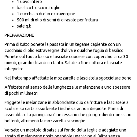
1 uovo intero
basilico fresco in foglie
1 cucchiaio di olio extravergine
500 ml di olio di semi di girasole per frittura
sale q.b.
PREPARAZIONE
Prima di tutto ponete la passata in un tegame capiente con un
cucchiaio di olio extravergine d’oliva e qualche foglia di basilico.
Ponete sul fuoco basso e lasciate cuocere con coperchio circa 30
minuti, girando di tanto in tanto. Salate a fine cottura e lasciate
intiepidire.
Nel frattempo affettate la mozzarella e lasciatela sgocciolare bene.
Affettate nel senso della lunghezza le melanzane a uno spessore
di pochi millimetri.
Friggete le melanzane in abbondante olio da frittura e lasciatele a
scolare su carta assorbente finché saranno intiepidite. Prima di
assemblare la parmigiana è necessario che gli ingredienti non siano
bollenti, altrimenti la mozzarella si scioglie.
Versate un mestolo di salsa sul fondo della teglia e adagiate uno
strato di melanzane posizionandole una vicino all’altra senza