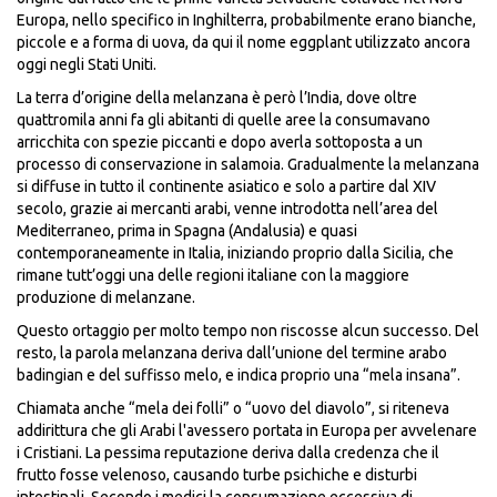
Europa, nello specifico in Inghilterra, probabilmente erano bianche,
piccole e a forma di uova, da qui il nome eggplant utilizzato ancora
oggi negli Stati Uniti.
La terra d’origine della melanzana è però l’India, dove oltre
quattromila anni fa gli abitanti di quelle aree la consumavano
arricchita con spezie piccanti e dopo averla sottoposta a un
processo di conservazione in salamoia. Gradualmente la melanzana
si diffuse in tutto il continente asiatico e solo a partire dal XIV
secolo, grazie ai mercanti arabi, venne introdotta nell’area del
Mediterraneo, prima in Spagna (Andalusia) e quasi
contemporaneamente in Italia, iniziando proprio dalla Sicilia, che
rimane tutt’oggi una delle regioni italiane con la maggiore
produzione di melanzane.
Questo ortaggio per molto tempo non riscosse alcun successo. Del
resto, la parola melanzana deriva dall’unione del termine arabo
badingian e del suffisso melo, e indica proprio una “mela insana”.
Chiamata anche “mela dei folli” o “uovo del diavolo”, si riteneva
addirittura che gli Arabi l'avessero portata in Europa per avvelenare
i Cristiani. La pessima reputazione deriva dalla credenza che il
frutto fosse velenoso, causando turbe psichiche e disturbi
intestinali. Secondo i medici la consumazione eccessiva di