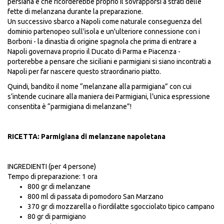
persiana e che ricorderebbe proprio il sovrapporsi a strati delle
fette di melanzana durante la preparazione.
Un successivo sbarco a Napoli come naturale conseguenza del
dominio partenopeo sull'isola e un'ulteriore connessione con i
Borboni - la dinastia di origine spagnola che prima di entrare a
Napoli governava proprio il Ducato di Parma e Piacenza -
porterebbe a pensare che siciliani e parmigiani si siano incontrati a
Napoli per far nascere questo straordinario piatto.
Quindi, bandito il nome “melanzane alla parmigiana” con cui
s’intende cucinare alla maniera dei Parmigiani, l’unica espressione
consentita è “parmigiana di melanzane”!
RICETTA: Parmigiana di melanzane napoletana
INGREDIENTI (per 4 persone)
Tempo di preparazione: 1 ora
800 gr di melanzane
800 ml di passata di pomodoro San Marzano
370 gr di mozzarella o fiordilatte sgocciolato tipico campano
80 gr di parmigiano