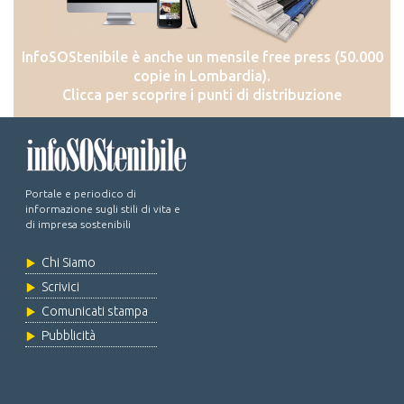
InfoSOStenibile è anche un mensile free press (50.000
copie in Lombardia).
Clicca per scoprire i punti di distribuzione
Portale e periodico di
informazione sugli stili di vita e
di impresa sostenibili
Chi Siamo
Scrivici
Comunicati stampa
Pubblicità