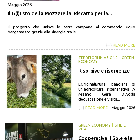
Maggio 2026
Il G(i)usto della Mozzarella. Riscatto per la...
Il progetto che unisce le terre campane al commercio equo
bergamasco grazie alla sinergia tra le...
{···}
READ MORE
TERRITORI IN AZIONE
GREEN
ECONOMY
Risorgive e risorgenze
L’OriginalBruna, bandiera di
un’agricoltura rigenerativa A
Misano Gera D’Adda
degustazione e visita...
{···}
READ MORE
Maggio 2026
GREEN ECONOMY
STILI DI
VITA
Cooperativa Il Sole e la