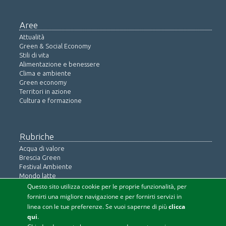
Aree
Attualità
Green & Social Economy
Stili di vita
Alimentazione e benessere
Clima e ambiente
Green economy
Territori in azione
Cultura e formazione
Rubriche
Acqua di valore
Brescia Green
Festival Ambiente
Mondo latte
Ringiovanimento naturale
Questo sito utilizza cookie per le proprie funzionalità, per
Salute e prevenzione
fornirti una migliore navigazione e per fornirti servizi in
linea con le tue preferenze. Se vuoi saperne di più
clicca
Iscriviti alla newsletter
qui
.