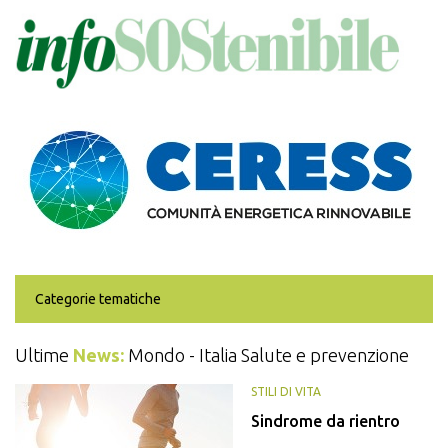
Salta
al
contenuto
principale
Categorie tematiche
Ultime
News:
Mondo - Italia Salute e prevenzione
STILI DI VITA
Sindrome da rientro