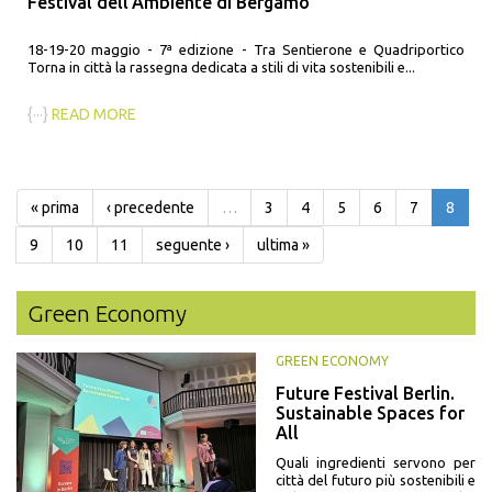
Festival dell'Ambiente di Bergamo
18-19-20 maggio - 7ª edizione - Tra Sentierone e Quadriportico
Torna in città la rassegna dedicata a stili di vita sostenibili e...
{···}
READ MORE
« prima
‹ precedente
…
3
4
5
6
7
8
9
10
11
seguente ›
ultima »
Green Economy
GREEN ECONOMY
Future Festival Berlin.
Sustainable Spaces for
All
Quali ingredienti servono per
città del futuro più sostenibili e