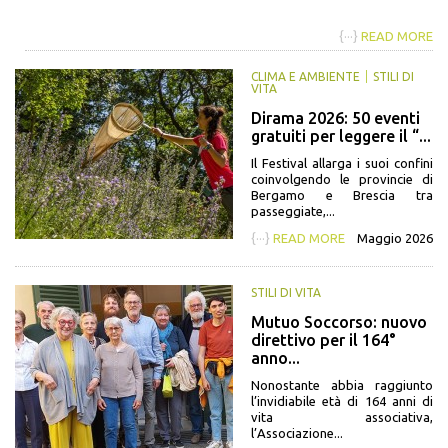
{···}
READ MORE
CLIMA E AMBIENTE
STILI DI
VITA
Dirama 2026: 50 eventi
gratuiti per leggere il “...
Il Festival allarga i suoi confini
coinvolgendo le provincie di
Bergamo e Brescia tra
passeggiate,...
{···}
READ MORE
Maggio 2026
STILI DI VITA
Mutuo Soccorso: nuovo
direttivo per il 164°
anno...
Nonostante abbia raggiunto
l’invidiabile età di 164 anni di
vita associativa,
l’Associazione...