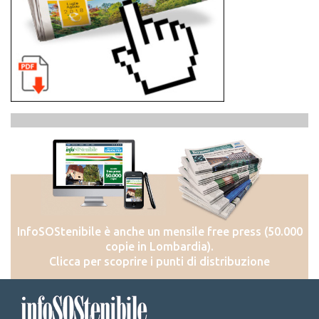
InfoSOStenibile è anche un mensile free press (50.000
copie in Lombardia).
Clicca per scoprire i punti di distribuzione