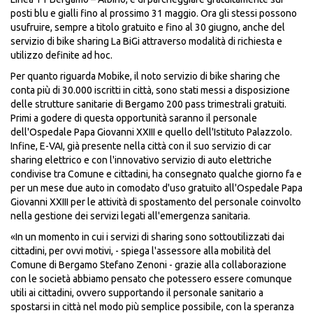
posti blu e gialli fino al prossimo 31 maggio. Ora gli stessi possono
usufruire, sempre a titolo gratuito e fino al 30 giugno, anche del
servizio di bike sharing La BiGi attraverso modalità di richiesta e
utilizzo definite ad hoc.
Per quanto riguarda Mobike, il noto servizio di bike sharing che
conta più di 30.000 iscritti in città, sono stati messi a disposizione
delle strutture sanitarie di Bergamo 200 pass trimestrali gratuiti.
Primi a godere di questa opportunità saranno il personale
dell'Ospedale Papa Giovanni XXIII e quello dell'Istituto Palazzolo.
Infine, E-VAI, già presente nella città con il suo servizio di car
sharing elettrico e con l'innovativo servizio di auto elettriche
condivise tra Comune e cittadini, ha consegnato qualche giorno fa e
per un mese due auto in comodato d'uso gratuito all'Ospedale Papa
Giovanni XXIII per le attività di spostamento del personale coinvolto
nella gestione dei servizi legati all'emergenza sanitaria.
«In un momento in cui i servizi di sharing sono sottoutilizzati dai
cittadini, per ovvi motivi, - spiega l'assessore alla mobilità del
Comune di Bergamo Stefano Zenoni - grazie alla collaborazione
con le società abbiamo pensato che potessero essere comunque
utili ai cittadini, ovvero supportando il personale sanitario a
spostarsi in città nel modo più semplice possibile, con la speranza