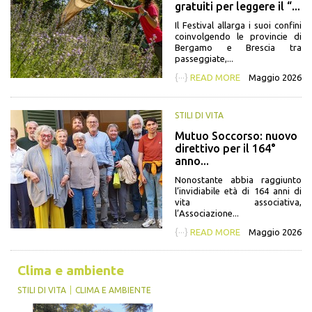
gratuiti per leggere il “...
Il Festival allarga i suoi confini
coinvolgendo le provincie di
Bergamo e Brescia tra
passeggiate,...
{···}
READ MORE
Maggio 2026
STILI DI VITA
Mutuo Soccorso: nuovo
direttivo per il 164°
anno...
Nonostante abbia raggiunto
l’invidiabile età di 164 anni di
vita associativa,
l’Associazione...
{···}
READ MORE
Maggio 2026
Clima e ambiente
STILI DI VITA
CLIMA E AMBIENTE