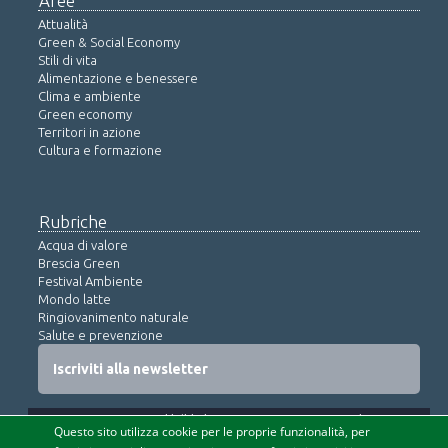
Aree
Attualità
Green & Social Economy
Stili di vita
Alimentazione e benessere
Clima e ambiente
Green economy
Territori in azione
Cultura e formazione
Rubriche
Acqua di valore
Brescia Green
Festival Ambiente
Mondo latte
Ringiovanimento naturale
Salute e prevenzione
Iscriviti alla newsletter
© COPYRIGHT 2015 tutti i diritti non espressamente concessi sono
Questo sito utilizza cookie per le proprie funzionalità, per
riservati -
Privacy policy
-
Agenzia SEO
> Soc. coop. infoSOStenibile