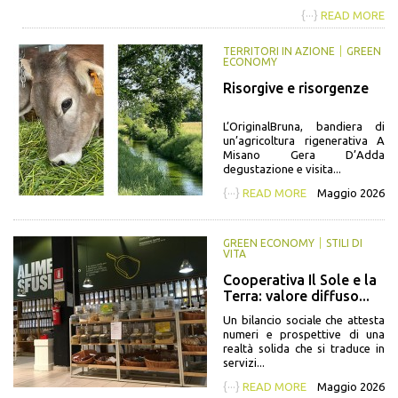
{···}
READ MORE
TERRITORI IN AZIONE
GREEN
ECONOMY
Risorgive e risorgenze
L’OriginalBruna, bandiera di
un’agricoltura rigenerativa A
Misano Gera D’Adda
degustazione e visita...
{···}
READ MORE
Maggio 2026
GREEN ECONOMY
STILI DI
VITA
Cooperativa Il Sole e la
Terra: valore diffuso...
Un bilancio sociale che attesta
numeri e prospettive di una
realtà solida che si traduce in
servizi...
{···}
READ MORE
Maggio 2026