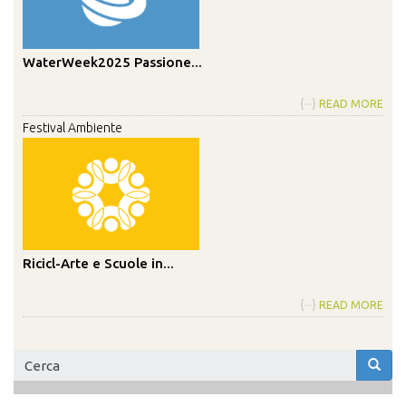
WaterWeek2025 Passione...
{···}
READ MORE
Festival Ambiente
Ricicl-Arte e Scuole in...
{···}
READ MORE
Form
di
Cerca