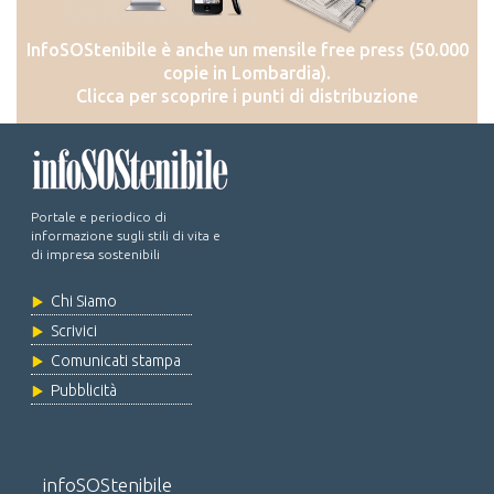
InfoSOStenibile è anche un mensile free press (50.000
copie in Lombardia).
Clicca per scoprire i punti di distribuzione
Portale e periodico di
informazione sugli stili di vita e
di impresa sostenibili
Chi Siamo
Scrivici
Comunicati stampa
Pubblicità
infoSOStenibile