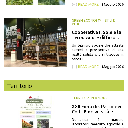
{···}
READ MORE
Maggio 2026
GREEN ECONOMY
STILI DI
VITA
Cooperativa Il Sole e la
Terra: valore diffuso...
Un bilancio sociale che attesta
numeri e prospettive di una
realtà solida che si traduce in
servizi...
{···}
READ MORE
Maggio 2026
Territorio
TERRITORI IN AZIONE
XXII Fiera del Parco dei
Colli. Biodiversità e...
Domenica 31 maggio
laboratori, mercato agricolo e