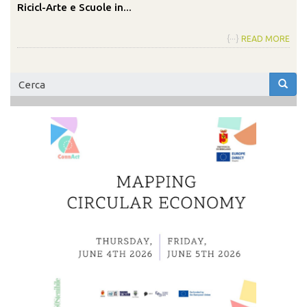
Ricicl-Arte e Scuole in...
{···}
READ MORE
Form
di
Cerca
ricerca