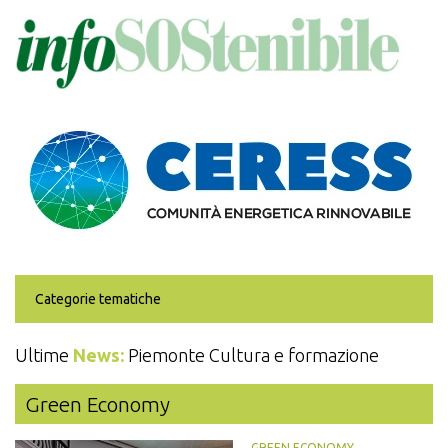
Salta
al
contenuto
principale
Categorie tematiche
Ultime
News:
Piemonte Cultura e formazione
Green Economy
GREEN ECONOMY