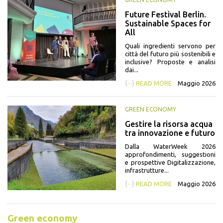
Future Festival Berlin.
Sustainable Spaces for
All
Quali ingredienti servono per
città del futuro più sostenibili e
inclusive? Proposte e analisi
dai...
{···}
READ MORE
Maggio 2026
GREEN ECONOMY
Gestire la risorsa acqua
tra innovazione e futuro
Dalla WaterWeek 2026
approfondimenti, suggestioni
e prospettive Digitalizzazione,
infrastrutture...
{···}
READ MORE
Maggio 2026
Green economy