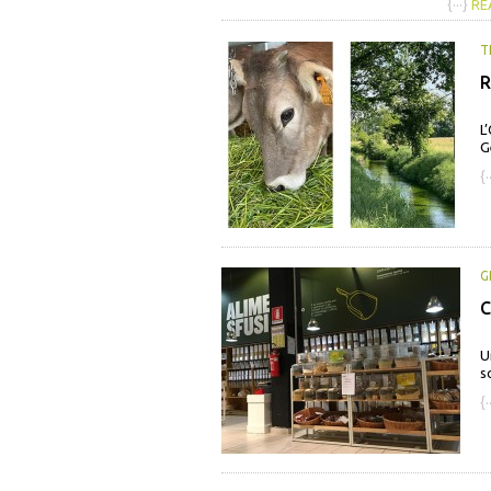
{···}
RE
T
R
L
G
{·
G
C
U
s
{·