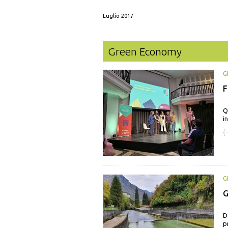
Luglio 2017
Green Economy
G
F
Q
i
{·
G
G
D
p