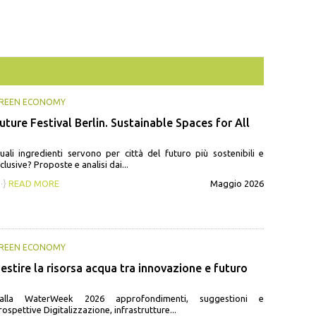
REEN ECONOMY
uture Festival Berlin. Sustainable Spaces for All
uali ingredienti servono per città del futuro più sostenibili e
nclusive? Proposte e analisi dai...
··}
READ MORE
Maggio 2026
REEN ECONOMY
estire la risorsa acqua tra innovazione e futuro
alla WaterWeek 2026 approfondimenti, suggestioni e
rospettive Digitalizzazione, infrastrutture...