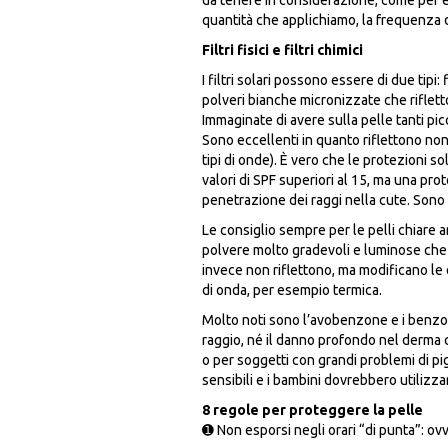
da tenere in considerazione, come per e
quantità che applichiamo, la frequenza del
Filtri fisici e filtri chimici
I filtri solari possono essere di due tipi: f
polveri bianche micronizzate che rifletto
Immaginate di avere sulla pelle tanti picc
Sono eccellenti in quanto riflettono non s
tipi di onde). È vero che le protezioni s
valori di SPF superiori al 15, ma una prot
penetrazione dei raggi nella cute. Sono qu
Le consiglio sempre per le pelli chiare a
polvere molto gradevoli e luminose che po
invece non riflettono, ma modificano le
di onda, per esempio termica.
Molto noti sono l’avobenzone e i benzo
raggio, né il danno profondo nel derma c
o per soggetti con grandi problemi di pi
sensibili e i bambini dovrebbero utilizzare 
8 regole per proteggere la pelle
➊ Non esporsi negli orari “di punta”: ov