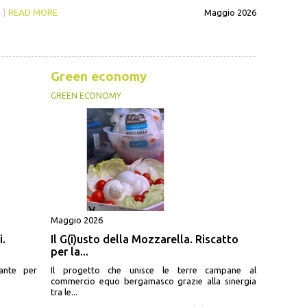
··}
READ MORE
Maggio 2026
Green economy
GREEN ECONOMY
Maggio 2026
i.
Il G(i)usto della Mozzarella. Riscatto
per la...
ante per
Il progetto che unisce le terre campane al
commercio equo bergamasco grazie alla sinergia
tra le...