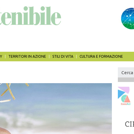
Y
TERRITORI IN AZIONE
STILI DI VITA
CULTURA E FORMAZIONE
For
di
Cerca
rice