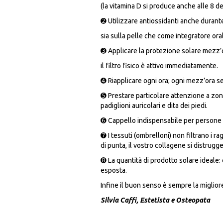
(la vitamina D si produce anche alle 8 de
➋ Utilizzare antiossidanti anche durante 
sia sulla pelle che come integratore ora
➌ Applicare la protezione solare mezz’or
il filtro fisico è attivo immediatamente.
➍ Riapplicare ogni ora; ogni mezz’ora se c
➎ Prestare particolare attenzione a zo
padiglioni auricolari e dita dei piedi.
➏ Cappello indispensabile per persone 
➐ I tessuti (ombrelloni) non filtrano i ra
di punta, il vostro collagene si distrug
➑ La quantità di prodotto solare ideale:
esposta.
Infine il buon senso è sempre la miglio
Silvia Caffi,
Estetista e Osteopata