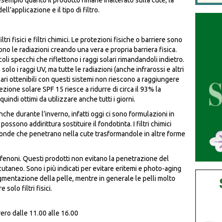
sempio quanto il prodotto rimane inalterato sulla cute, la
l’applicazione e il tipo di filtro.
iltri fisici e filtri chimici. Le protezioni fisiche o barriere sono
no le radiazioni creando una vera e propria barriera fisica.
oli specchi che riflettono i raggi solari rimandandoli indietro.
olo i raggi UV, ma tutte le radiazioni (anche infrarossi e altri
olari ottenibili con questi sistemi non riescono a raggiungere
ezione solare SPF 15 riesce a ridurre di circa il 93% la
indi ottimi da utilizzare anche tutti i giorni.
nche durante l’inverno, infatti oggi ci sono formulazioni in
ssono addirittura sostituire il fondotinta. I filtri chimici
 onde che penetrano nella cute trasformandole in altre forme
fenoni. Questi prodotti non evitano la penetrazione del
utaneo. Sono i più indicati per evitare eritemi e photo-aging
gmentazione della pelle, mentre in generale le pelli molto
solo filtri fisici.
vero dalle 11.00 alle 16.00