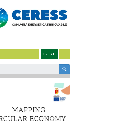
EVENTI
m
rca