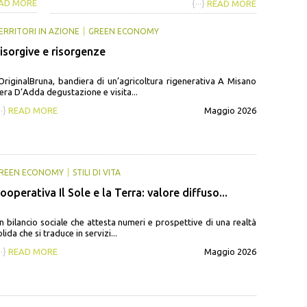
AD MORE
{···}
READ MORE
ERRITORI IN AZIONE
GREEN ECONOMY
isorgive e risorgenze
’OriginalBruna, bandiera di un’agricoltura rigenerativa A Misano
era D’Adda degustazione e visita...
··}
READ MORE
Maggio 2026
REEN ECONOMY
STILI DI VITA
ooperativa Il Sole e la Terra: valore diffuso...
n bilancio sociale che attesta numeri e prospettive di una realtà
olida che si traduce in servizi...
··}
READ MORE
Maggio 2026