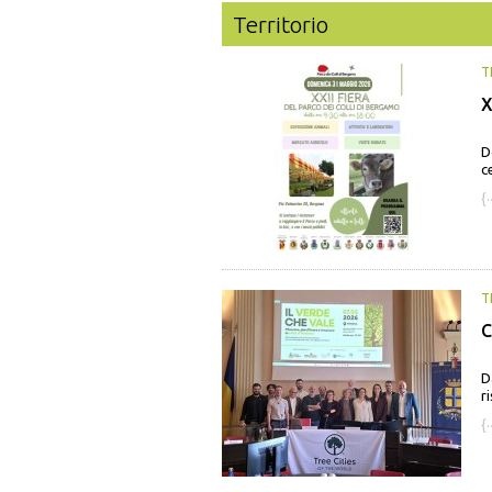
Territorio
T
X
D
c
{·
T
C
D
ri
{·