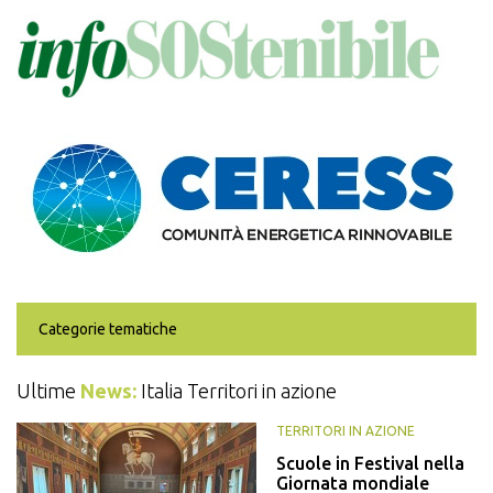
Salta
al
contenuto
principale
Categorie tematiche
Ultime
News:
Italia Territori in azione
TERRITORI IN AZIONE
Scuole in Festival nella
Giornata mondiale