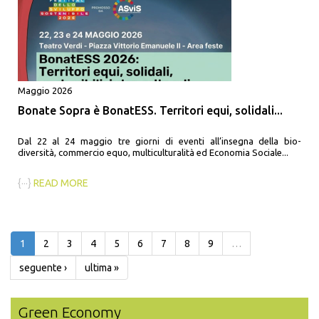
Maggio 2026
Bonate Sopra è BonatESS. Territori equi, solidali...
Dal 22 al 24 maggio tre giorni di eventi all’insegna della bio-
diversità, commercio equo, multiculturalità ed Economia Sociale...
{···}
READ MORE
1
2
3
4
5
6
7
8
9
…
seguente ›
ultima »
Green Economy