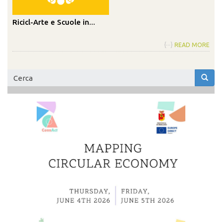
Ricicl-Arte e Scuole in...
{···}
READ MORE
Form
di
Cerca
ricerca