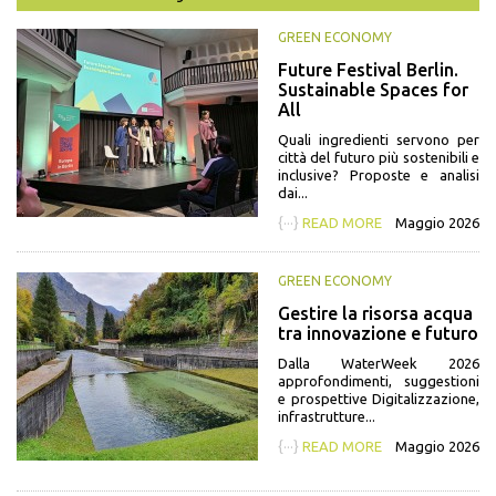
GREEN ECONOMY
Future Festival Berlin.
Sustainable Spaces for
All
Quali ingredienti servono per
città del futuro più sostenibili e
inclusive? Proposte e analisi
dai...
{···}
READ MORE
Maggio 2026
GREEN ECONOMY
Gestire la risorsa acqua
tra innovazione e futuro
Dalla WaterWeek 2026
approfondimenti, suggestioni
e prospettive Digitalizzazione,
infrastrutture...
{···}
READ MORE
Maggio 2026