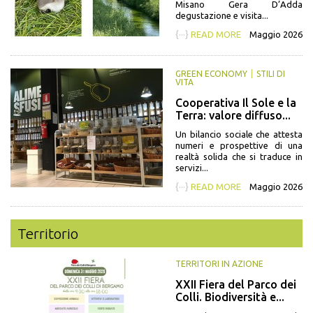
Misano Gera D’Adda
degustazione e visita...
{···}
READ MORE
Maggio 2026
GREEN ECONOMY
STILI DI
VITA
Cooperativa Il Sole e la
Terra: valore diffuso...
Un bilancio sociale che attesta
numeri e prospettive di una
realtà solida che si traduce in
servizi...
{···}
READ MORE
Maggio 2026
Territorio
TERRITORI IN AZIONE
XXII Fiera del Parco dei
Colli. Biodiversità e...