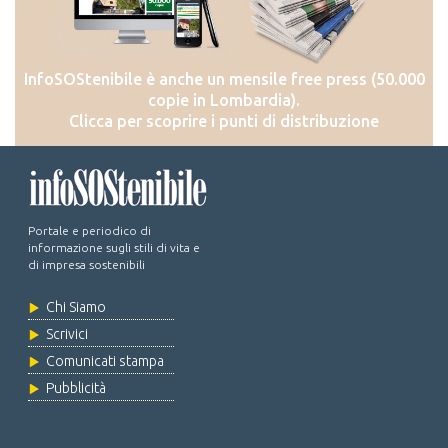
InfoSOStenibile è anche un mensile free press (50.000
copie in Lombardia).
Clicca per scoprire i punti di distribuzione
Portale e periodico di
informazione sugli stili di vita e
di impresa sostenibili
Chi Siamo
Scrivici
Comunicati stampa
Pubblicità