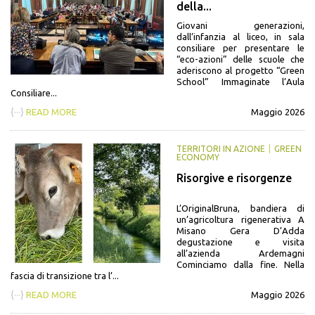
della...
Giovani generazioni,
dall’infanzia al liceo, in sala
consiliare per presentare le
“eco-azioni” delle scuole che
aderiscono al progetto “Green
School” Immaginate l’Aula
Consiliare...
{···}
READ MORE
Maggio 2026
TERRITORI IN AZIONE
GREEN
ECONOMY
Risorgive e risorgenze
L’OriginalBruna, bandiera di
un’agricoltura rigenerativa A
Misano Gera D’Adda
degustazione e visita
all’azienda Ardemagni
Cominciamo dalla fine. Nella
fascia di transizione tra l’...
{···}
READ MORE
Maggio 2026