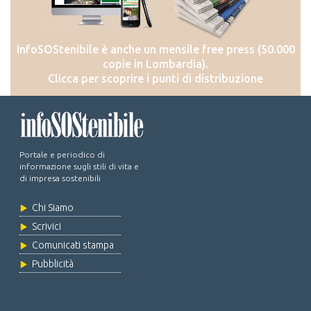
InfoSOStenibile è anche un mensile free press (50.000
copie in Lombardia).
Clicca per scoprire i punti di distribuzione
Portale e periodico di
informazione sugli stili di vita e
di impresa sostenibili
Chi Siamo
Scrivici
Comunicati stampa
Pubblicità