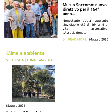
Mutuo Soccorso: nuovo
direttivo per il 164°
anno...
Nonostante abbia raggiunto
l’invidiabile età di 164 anni di
vita associativa,
l’Associazione...
{···}
READ MORE
Maggio 2026
Clima e ambiente
STILI DI VITA
CLIMA E AMBIENTE
Maggio 2026