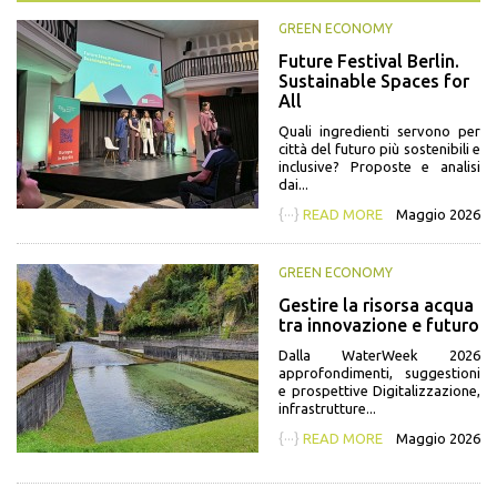
GREEN ECONOMY
Future Festival Berlin.
Sustainable Spaces for
All
Quali ingredienti servono per
città del futuro più sostenibili e
inclusive? Proposte e analisi
dai...
{···}
READ MORE
Maggio 2026
GREEN ECONOMY
Gestire la risorsa acqua
tra innovazione e futuro
Dalla WaterWeek 2026
approfondimenti, suggestioni
e prospettive Digitalizzazione,
infrastrutture...
{···}
READ MORE
Maggio 2026