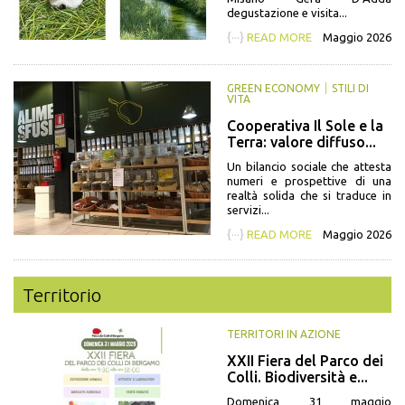
degustazione e visita...
{···}
READ MORE
Maggio 2026
GREEN ECONOMY
STILI DI
VITA
Cooperativa Il Sole e la
Terra: valore diffuso...
Un bilancio sociale che attesta
numeri e prospettive di una
realtà solida che si traduce in
servizi...
{···}
READ MORE
Maggio 2026
Territorio
TERRITORI IN AZIONE
XXII Fiera del Parco dei
Colli. Biodiversità e...
Domenica 31 maggio