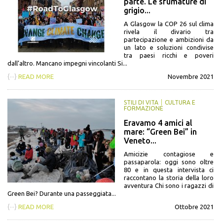
parte. Le sfumature di
grigio...
A Glasgow la COP 26 sul clima
rivela il divario tra
partecipazione e ambizioni da
un lato e soluzioni condivise
tra paesi ricchi e poveri
dall’altro. Mancano impegni vincolanti Si...
{···}
READ MORE
Novembre 2021
STILI DI VITA
CULTURA E
FORMAZIONE
Eravamo 4 amici al
mare: “Green Bei” in
Veneto...
Amicizie contagiose e
passaparola: oggi sono oltre
80 e in questa intervista ci
raccontano la storia della loro
avventura Chi sono i ragazzi di
Green Bei? Durante una passeggiata...
{···}
READ MORE
Ottobre 2021