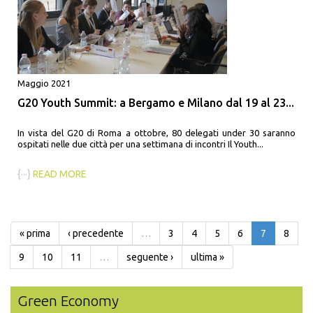
Maggio 2021
G20 Youth Summit: a Bergamo e Milano dal 19 al 23...
In vista del G20 di Roma a ottobre, 80 delegati under 30 saranno
ospitati nelle due città per una settimana di incontri Il Youth...
{···}
READ MORE
« prima
‹ precedente
…
3
4
5
6
7
8
9
10
11
…
seguente ›
ultima »
Green Economy