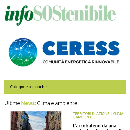
Salta
al
contenuto
principale
Categorie tematiche
Ultime
News:
Clima e ambiente
TERRITORI IN AZIONE
CLIMA
E AMBIENTE
L’arcobaleno da una