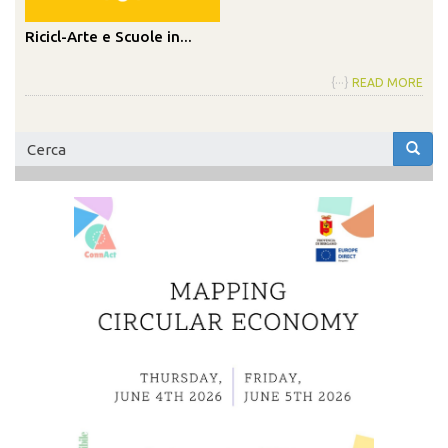
Ricicl-Arte e Scuole in...
{···}
READ MORE
Form
di
Cerca
ricerca